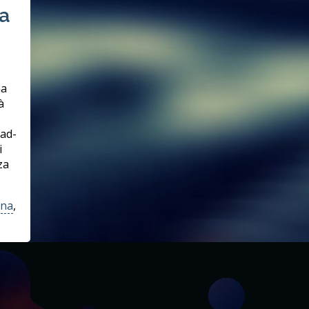
ca
o
na
à
ad-
i
za
ina
,