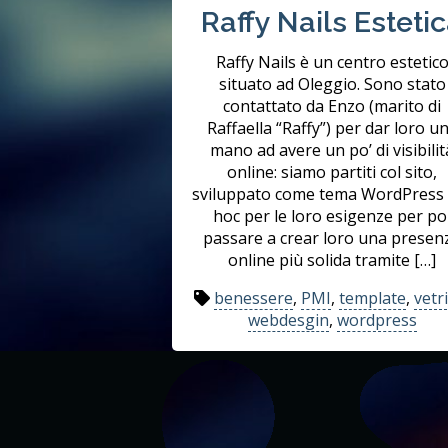
Raffy Nails Esteti
Raffy Nails è un centro estetic
situato ad Oleggio. Sono stato
contattato da Enzo (marito di
Raffaella “Raffy”) per dar loro u
mano ad avere un po’ di visibilit
online: siamo partiti col sito,
sviluppato come tema WordPress 
hoc per le loro esigenze per po
passare a crear loro una presen
online più solida tramite […]
benessere
,
PMI
,
template
,
vetr
webdesgin
,
wordpress