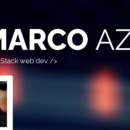
MARCO
AZ
lStack web dev />